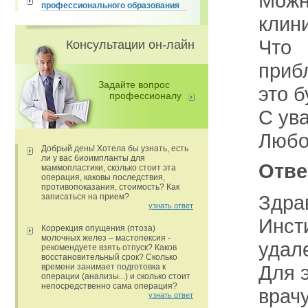
Мож
профессионального образования
клини
Что
Консультации он-лайн
приб
Задайте вопрос
это б
профессионалу
С ув
Любо
Добрый день! Хотела бы узнать, есть
ли у вас биоимпланты для
Отве
маммопластики, сколько стоит эта
операция, каковы последствия,
противопоказания, стоимость? Как
Здра
записаться на прием?
узнать ответ
Инст
Коррекция опущения (птоза)
молочных желез – мастопексия -
удал
рекомендуете взять отпуск? Каков
восстановительный срок? Сколько
Для 
времени занимает подготовка к
операции (анализы...) и сколько стоит
непосредственно сама операция?
врач
узнать ответ